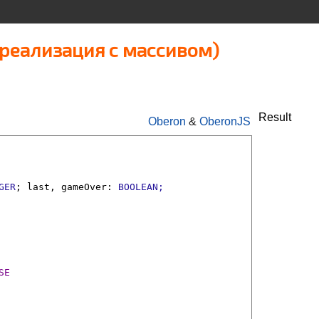
реализация с массивом)
Result
Oberon
&
OberonJS
GER
;
last
,
gameOver
:
BOOLEAN;
SE