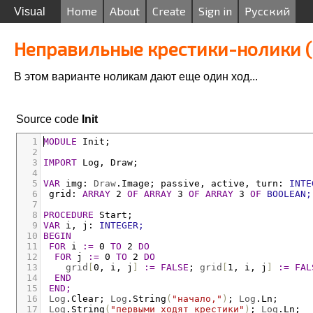
Home
About
Create
Sign in
Русский
Visual
Неправильные крестики-нолики (
В этом варианте ноликам дают еще один ход...
Source code
Init
1
MODULE
Init;
2
3
IMPORT
Log
,
Draw;
4
5
VAR
img
:
Draw
.
Image
;
passive
,
active
,
turn
:
INTE
6
grid
:
ARRAY
 2 
OF
ARRAY
 3 
OF
ARRAY
 3 
OF
BOOLEAN;
7
8
PROCEDURE
Start;
9
VAR
i
,
j
:
INTEGER;
10
BEGIN
11
FOR
i
:=
 0 
TO
 2 
DO
12
FOR
j
:=
 0 
TO
 2 
DO
13
grid
[
0
,
i
,
j
]
:=
FALSE
;
grid
[
1
,
i
,
j
]
:=
FAL
14
END
15
END;
16
Log
.
Clear
;
Log
.
String
(
"начало,"
)
;
Log
.
Ln;
17
Log
.
String
(
"первыми ходят крестики"
)
;
Log
.
Ln;