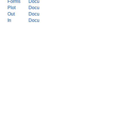
Forms
Docu
Plot
Docu
Out
Docu
In
Docu