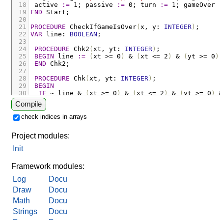
18
active
:=
 1
;
passive
:=
 0
;
turn
:=
 1
;
gameOver
19
END
Start;
20
21
PROCEDURE
CheckIfGameIsOver
(
x
,
y
:
INTEGER
)
;
22
VAR
line
:
BOOLEAN
;
23
24
PROCEDURE
Chk2
(
xt
,
yt
:
INTEGER
)
;
25
BEGIN
line
:=
(
xt
>
= 0
)
&
(
xt
<
= 2
)
&
(
yt
>
= 0
)
26
END
Chk2;
27
28
PROCEDURE
Chk
(
xt
,
yt
:
INTEGER
)
;
29
BEGIN
30
IF
~
line
&
(
xt
>
= 0
)
&
(
xt
<
= 2
)
&
(
yt
>
= 0
)
31
IF
grid
[
active
,
xt
,
yt
]
THEN
Compile
32
Chk2
(
xt
+
(
xt
-
x
)
,
yt
+
(
yt
-
y
))
;
(* прове
33
IF
~
line
THEN
Chk2
(
xt
-
 2 
*
(
xt
-
x
)
,
yt
-
 
check indices in arrays
34
ELSE
line
:=
FALSE
END
35
END
Project modules:
36
END
Chk;
37
Init
38
BEGIN
39
line
:=
FALSE;
Framework modules:
Log
Docu
Draw
Docu
Math
Docu
Strings
Docu