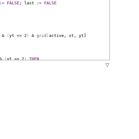
:=
FALSE
;
last
:=
FALSE
&
(
yt
<
= 2
)
&
grid
[
active
,
xt
,
yt]
&
(
yt
<
= 2
)
THEN
▽
ряем в том же направлении *)
2 
*
(
yt
-
y
))
(* в другой стороне *)
END