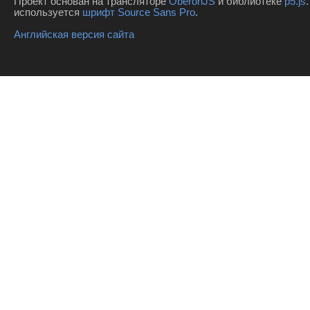
Проект основан на трансляторе
OberonJS
и библиотеке
p5.js
используется
шрифт Source Sans Pro
.
Английская версия сайта