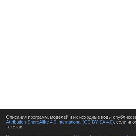
Описания программ, моделей и их исходные коды опубликов
Attribution-ShareAlike 4.0 International (CC BY-SA 4.0)
, если ино
текстах.