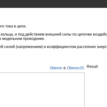
о тока в цепи.
кольца, и под действием внешней силы по цепочке воздейс
в модельном проводнике.
й силой (напряжением) и коэффициентом рассеяния энерги
Result
Oberon
&
OberonJS