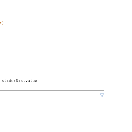
*)
sliderDis
.
value
▽
ath
.
IntPower
(
e
.
y
,
 2
))
h
.
IntPower
(
e1
.
y
-
e2
.
y
,
 2
)