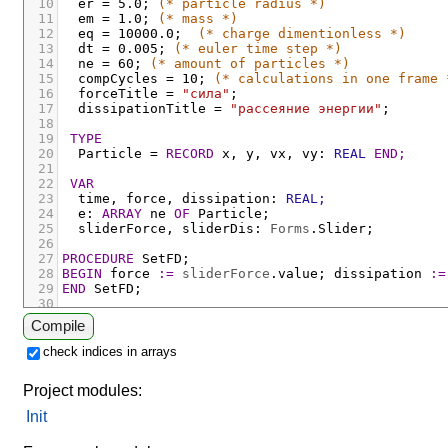
10
er
 = 5.0
;
(* particle radius *)
11
em
 = 1.0
;
(* mass *)
12
eq
 = 10000.0
;
(* charge dimentionless *)
13
dt
 = 0.005
;
(* euler time step *)
14
ne
 = 60
;
(* amount of particles *)
15
compCycles
 = 10
;
(* calculations in one frame 
16
forceTitle
 = 
"сила"
;
17
dissipationTitle
 = 
"рассеяние энергии"
;
18
19
TYPE
20
Particle
 = 
RECORD
x
,
y
,
vx
,
vy
:
REAL
END;
21
22
VAR
23
time
,
force
,
dissipation
:
REAL;
24
e
:
ARRAY
ne
OF
Particle;
25
sliderForce
,
sliderDis
:
Forms
.
Slider;
26
27
PROCEDURE
SetFD;
28
BEGIN
force
:=
sliderForce
.
value
;
dissipation
:=
29
END
SetFD;
30
31
PROCEDURE
R
(
e
:
Particle
)
:
REAL;
Compile
32
BEGIN
RETURN
Math
.
Sqrt
(
Math
.
IntPower
(
e
.
x
,
 2
)
+
M
33
END
R;
check indices in arrays
34
35
PROCEDURE
Dist2
(
e1
,
e2
:
Particle
)
:
REAL;
Project modules:
36
BEGIN
RETURN
Math
.
IntPower
(
e1
.
x
-
e2
.
x
,
 2
)
+
Mat
37
END
Dist2;
Init
38
39
PROCEDURE
Move;