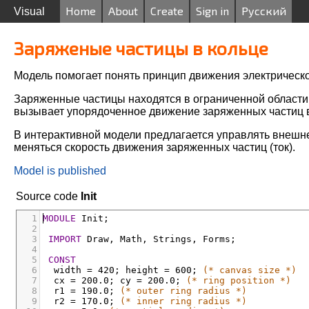
Home
About
Create
Sign in
Русский
Visual
Заряженые частицы в кольце
Модель помогает понять принцип движения электрическог
Заряженные частицы находятся в ограниченной области 
вызывает упорядоченное движение заряженных частиц 
В интерактивной модели предлагается управлять внешне
меняться скорость движения заряженных частиц (ток).
Model is published
Source code
Init
1
MODULE
Init;
2
3
IMPORT
Draw
,
Math
,
Strings
,
Forms;
4
5
CONST
6
width
 = 420
;
height
 = 600
;
(* canvas size *)
7
cx
 = 200.0
;
cy
 = 200.0
;
(* ring position *)
8
r1
 = 190.0
;
(* outer ring radius *)
9
r2
 = 170.0
;
(* inner ring radius *)